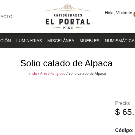
Hola, Visitante
TACTO
CIÓN
LUMINARIAS
MISCELÁNEA
MUEBLES
NUMISMÁTICA
Solio calado de Alpaca
Inicio
/
Arte
/
Religioso
/ Solio calado de Alpaca
Precio:
$
65.
Código: