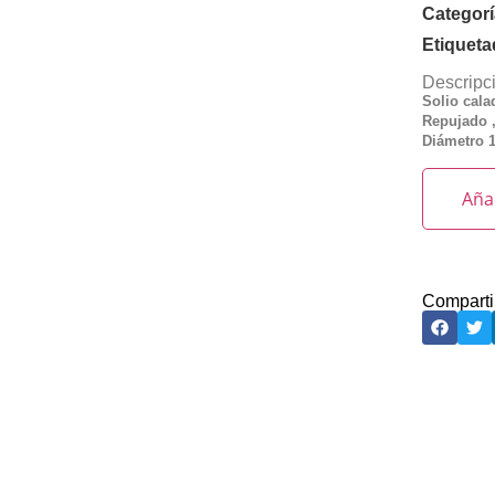
Categor
Etiquet
Descripc
Solio cal
Repujado ,
Diámetro 
Añad
Comparti