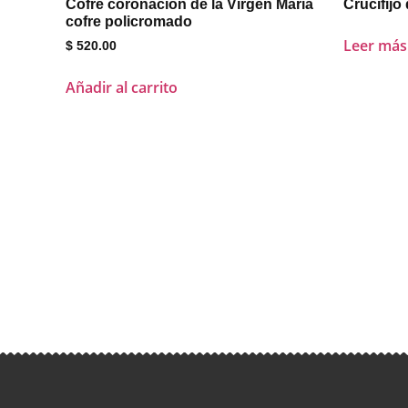
Cofre coronación de la Virgen María
Crucifijo
cofre policromado
Leer más
$
520.00
Añadir al carrito