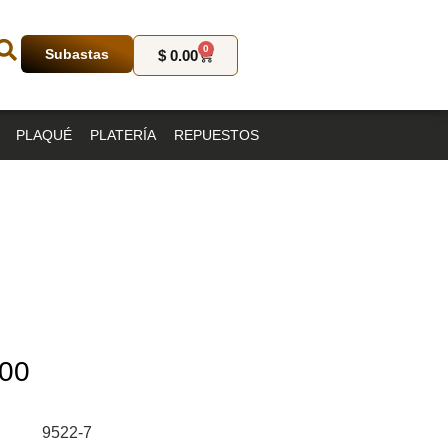
0
Subastas
$
0.00
PLAQUÉ
PLATERÍA
REPUESTOS
00
9522-7