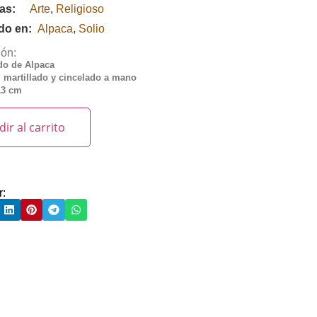
ías:
Arte
,
Religioso
ado en:
Alpaca
,
Solio
ión:
ado de Alpaca
 martillado y cincelado a mano
13 cm
ir al carrito
r: