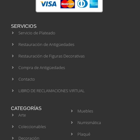
SERVICIOS
Servicio de Plateado
Restauración de Antigüedades
Restauración de Figuras Decorativas
Compra de Antigüedades
Contacto
LIBRO DE RECLAMACIONES VIRTUAL
CATEGORÍAS
Muebles
Arte
Numismática
Coleccionables
Plaqué
Decoración