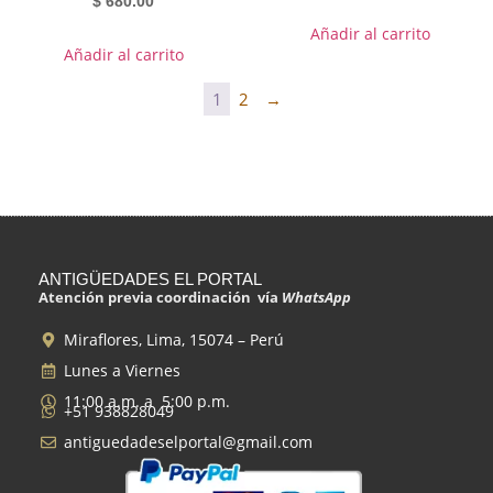
$
680.00
Añadir al carrito
Añadir al carrito
1
2
→
ANTIGÜEDADES EL PORTAL
Atención previa coordinación vía
WhatsApp
Miraflores, Lima, 15074 – Perú
Lunes a Viernes
11:00 a.m. a 5:00 p.m.
+51 938828049
antiguedadeselportal@gmail.com