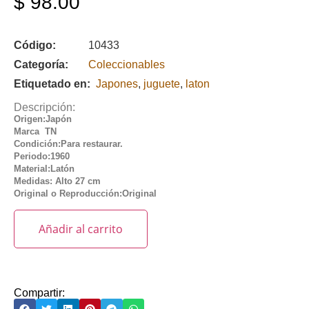
$
98.00
Código:
10433
Categoría:
Coleccionables
Etiquetado en:
Japones
,
juguete
,
laton
Descripción:
Origen:Japón
Marca TN
Condición:Para restaurar.
Periodo:1960
Material:Latón
Medidas: Alto 27 cm
Original o Reproducción:Original
Añadir al carrito
Compartir: