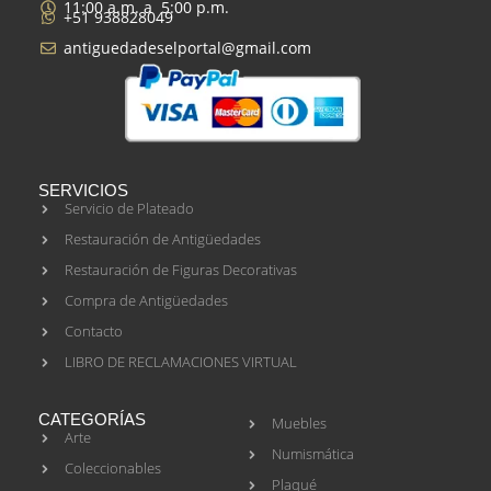
11:00 a.m. a 5:00 p.m.
+51 938828049
antiguedadeselportal@gmail.com
SERVICIOS
Servicio de Plateado
Restauración de Antigüedades
Restauración de Figuras Decorativas
Compra de Antigüedades
Contacto
LIBRO DE RECLAMACIONES VIRTUAL
CATEGORÍAS
Muebles
Arte
Numismática
Coleccionables
Plaqué