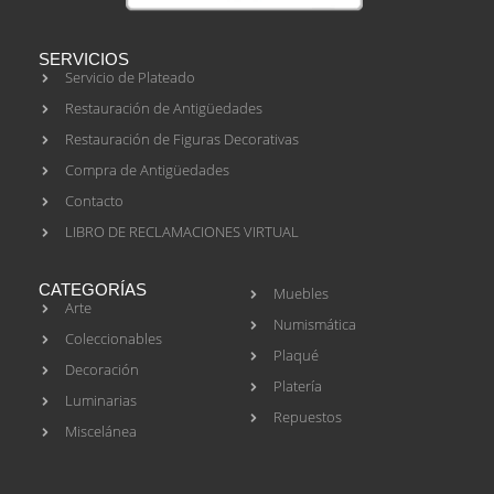
SERVICIOS
Servicio de Plateado
Restauración de Antigüedades
Restauración de Figuras Decorativas
Compra de Antigüedades
Contacto
LIBRO DE RECLAMACIONES VIRTUAL
CATEGORÍAS
Muebles
Arte
Numismática
Coleccionables
Plaqué
Decoración
Platería
Luminarias
Repuestos
Miscelánea