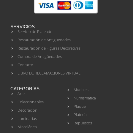
SERVICIOS
Servicio de Plateado
Restauración de Antigüedades
Restauración de Figuras Decorativas
Compra de Antigüedades
Contacto
LIBRO DE RECLAMACIONES VIRTUAL
CATEGORÍAS
Muebles
Arte
Numismática
Coleccionables
Plaqué
Decoración
Platería
Luminarias
Repuestos
Miscelánea