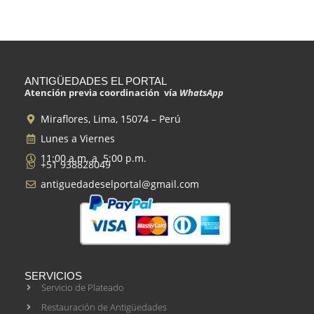
ANTIGÜEDADES EL PORTAL
Atención previa coordinación vía
WhatsApp
Miraflores, Lima, 15074 – Perú
Lunes a Viernes
11:00 a.m. a 5:00 p.m.
+51 938828049
antiguedadeselportal@gmail.com
SERVICIOS
Servicio de Plateado
Restauración de Antigüedades