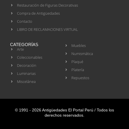
Restauración de Figuras Decorativas
Compra de Antigüedades
Contacto
LIBRO DE RECLAMACIONES VIRTUAL
CATEGORÍAS
Muebles
Arte
Numismática
Coleccionables
Plaqué
Decoración
Platería
Luminarias
Repuestos
Miscelánea
© 1991 - 2026 Antigüedades El Portal Perú / Todos los
derechos reservados.