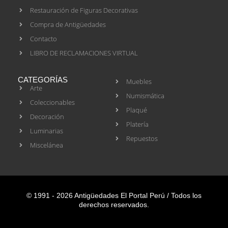
Restauración de Figuras Decorativas
Compra de Antigüedades
Contacto
LIBRO DE RECLAMACIONES VIRTUAL
CATEGORÍAS
Muebles
Arte
Numismática
Coleccionables
Plaqué
Decoración
Platería
Luminarias
Repuestos
Miscelánea
© 1991 - 2026 Antigüedades El Portal Perú / Todos los
derechos reservados.