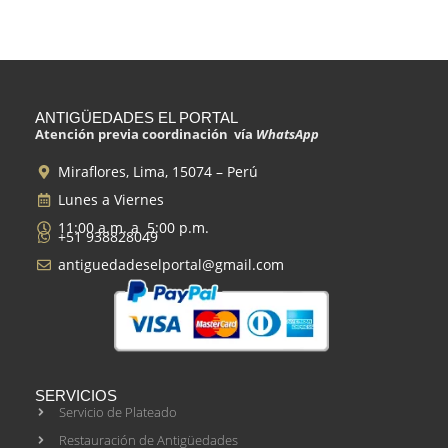
ANTIGÜEDADES EL PORTAL
Atención previa coordinación vía
WhatsApp
Miraflores, Lima, 15074 – Perú
Lunes a Viernes
11:00 a.m. a 5:00 p.m.
+51 938828049
antiguedadeselportal@gmail.com
SERVICIOS
Servicio de Plateado
Restauración de Antigüedades