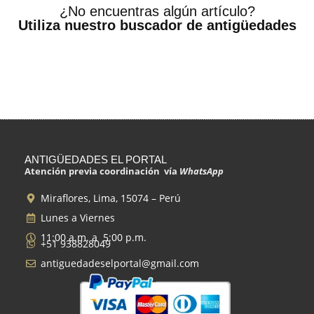
¿No encuentras algún artículo?
Utiliza nuestro buscador de antigüedades
ANTIGÜEDADES EL PORTAL
Atención previa coordinación vía
WhatsApp
Miraflores, Lima, 15074 – Perú
Lunes a Viernes
11:00 a.m. a 5:00 p.m.
+51 938828049
antiguedadeselportal@gmail.com