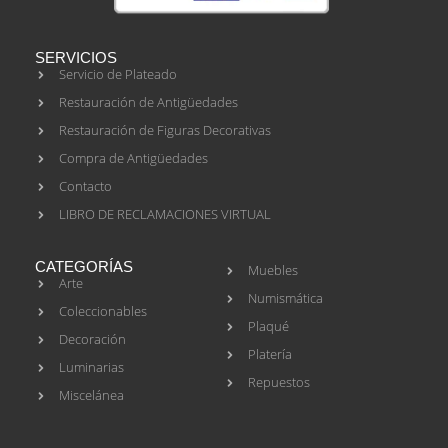
SERVICIOS
Servicio de Plateado
Restauración de Antigüedades
Restauración de Figuras Decorativas
Compra de Antigüedades
Contacto
LIBRO DE RECLAMACIONES VIRTUAL
CATEGORÍAS
Muebles
Arte
Numismática
Coleccionables
Plaqué
Decoración
Platería
Luminarias
Repuestos
Miscelánea