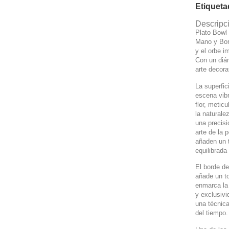
Etiquet
Descripc
Plato Bowl
Mano y Bor
y el orbe im
Con un diá
arte decora
La superfi
escena vib
flor, metic
la naturale
una precisi
arte de la 
añaden un 
equilibrada
El borde de
añade un to
enmarca la 
y exclusivi
una técnica
del tiempo.