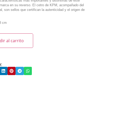
características más importantes y distintivas de este
a marca en su reverso. El cetro de KPM, acompañado del
al, son sellos que certifican la autenticidad y el origen de
8 cm
ir al carrito
r: