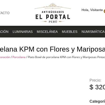
Hola, Visitante
TACTO
CIÓN
LUMINARIAS
MISCELÁNEA
MUEBLES
NUMISMÁTICA
celana KPM con Flores y Maripos
oración
/
Porcelana
/ Plato Bowl de porcelana KPM con Flores y Mariposas Pint
Precio:
$
320
Categor