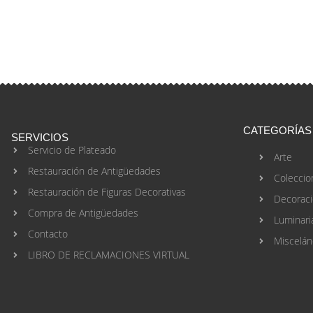
CATEGORÍAS
SERVICIOS
Servicio de Plateado
Arte
Restauración de Antigüedades
Coleccio
Restauración de Figuras Decorativas
Decorac
Compra de Antigüedades
Luminari
Contacto
Miscelán
LIBRO DE RECLAMACIONES VIRTUAL