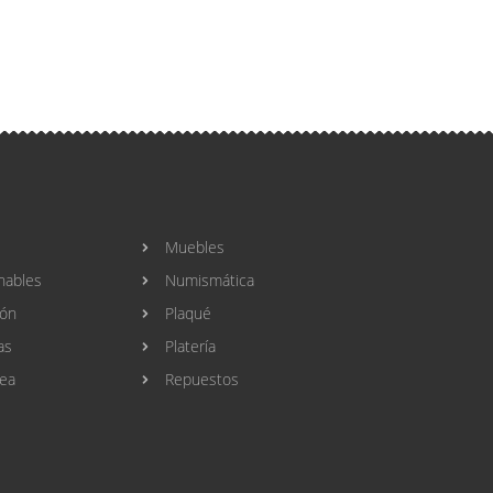
Muebles
nables
Numismática
ión
Plaqué
as
Platería
ea
Repuestos