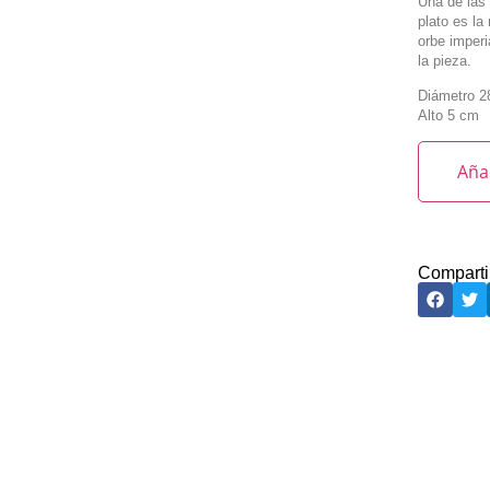
Una de las 
plato es l
orbe imperi
la pieza.
Diámetro 2
Alto 5 cm
Añad
Comparti