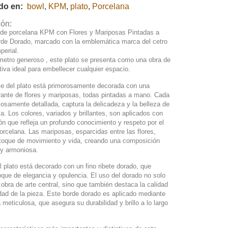
ado en:
bowl
,
KPM
,
plato
,
Porcelana
ión:
 de porcelana KPM con Flores y Mariposas Pintadas a
de Dorado, marcado con la emblemática marca del cetro
perial.
metro generoso , este plato se presenta como una obra de
tiva ideal para embellecer cualquier espacio.
cie del plato está primorosamente decorada con una
rante de flores y mariposas, todas pintadas a mano. Cada
ulosamente detallada, captura la delicadeza y la belleza de
za. Los colores, variados y brillantes, son aplicados con
ón que refleja un profundo conocimiento y respeto por el
porcelana. Las mariposas, esparcidas entre las flores,
toque de movimiento y vida, creando una composición
 y armoniosa.
l plato está decorado con un fino ribete dorado, que
que de elegancia y opulencia. El uso del dorado no solo
obra de arte central, sino que también destaca la calidad
dad de la pieza. Este borde dorado es aplicado mediante
 meticulosa, que asegura su durabilidad y brillo a lo largo