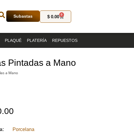
0
Subastas
$
0.00
PLAQUÉ
PLATERÍA
REPUESTOS
as Pintadas a Mano
adas a Mano
.00
ía:
Porcelana