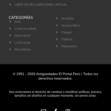
LIBRO DE RECLAMACIONES VIRTUAL
CATEGORÍAS
Muebles
Arte
Numismática
Coleccionables
Plaqué
Decoración
Platería
Luminarias
Repuestos
Miscelánea
© 1991 - 2026 Antigüedades El Portal Perú / Todos los
derechos reservados.
Nos reservamos el derecho de cambiar o modificar políticas, precios,
tamaños y/o diseños en cualquier momento, sin previo aviso.