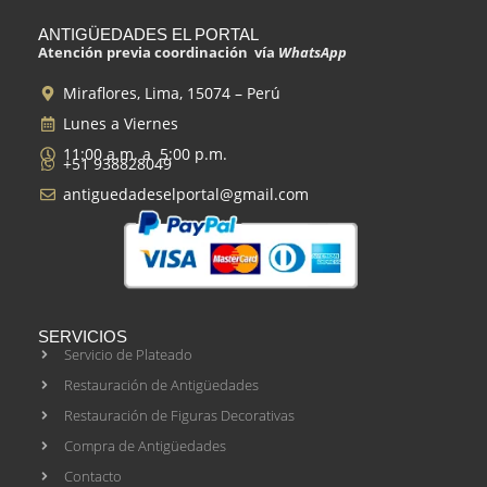
ANTIGÜEDADES EL PORTAL
Atención previa coordinación vía
WhatsApp
Miraflores, Lima, 15074 – Perú
Lunes a Viernes
11:00 a.m. a 5:00 p.m.
+51 938828049
antiguedadeselportal@gmail.com
SERVICIOS
Servicio de Plateado
Restauración de Antigüedades
Restauración de Figuras Decorativas
Compra de Antigüedades
Contacto