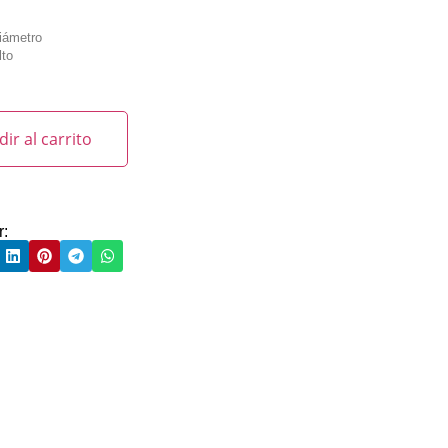
iámetro
lto
ir al carrito
r: