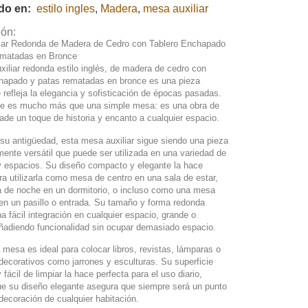
ado en:
estilo ingles
,
Madera
,
mesa auxiliar
ión:
iar Redonda de Madera de Cedro con Tablero Enchapado
ematadas en Bronce
iliar redonda estilo inglés, de madera de cedro con
chapado y patas rematadas en bronce es una pieza
 refleja la elegancia y sofisticación de épocas pasadas.
e es mucho más que una simple mesa: es una obra de
ade un toque de historia y encanto a cualquier espacio.
su antigüedad, esta mesa auxiliar sigue siendo una pieza
ente versátil que puede ser utilizada en una variedad de
y espacios. Su diseño compacto y elegante la hace
ra utilizarla como mesa de centro en una sala de estar,
de noche en un dormitorio, o incluso como una mesa
en un pasillo o entrada. Su tamaño y forma redonda
a fácil integración en cualquier espacio, grande o
ñadiendo funcionalidad sin ocupar demasiado espacio.
mesa es ideal para colocar libros, revistas, lámparas o
ecorativos como jarrones y esculturas. Su superficie
 fácil de limpiar la hace perfecta para el uso diario,
ue su diseño elegante asegura que siempre será un punto
 decoración de cualquier habitación.