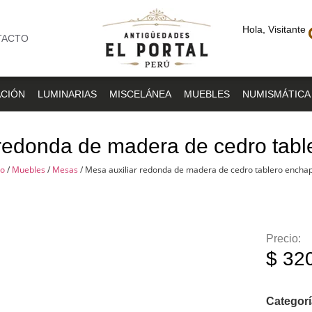
Hola, Visitante
TACTO
CIÓN
LUMINARIAS
MISCELÁNEA
MUEBLES
NUMISMÁTICA
 redonda de madera de cedro tab
io
/
Muebles
/
Mesas
/ Mesa auxiliar redonda de madera de cedro tablero encha
Precio:
$
320
Categor