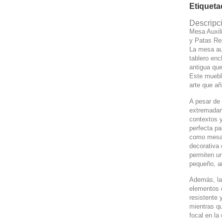
Etiquet
Descripc
Mesa Auxil
y Patas R
La mesa aux
tablero en
antigua que
Este muebl
arte que añ
A pesar de 
extremadam
contextos 
perfecta pa
como mesa 
decorativa 
permiten un
pequeño, a
Además, la 
elementos d
resistente y
mientras q
focal en la