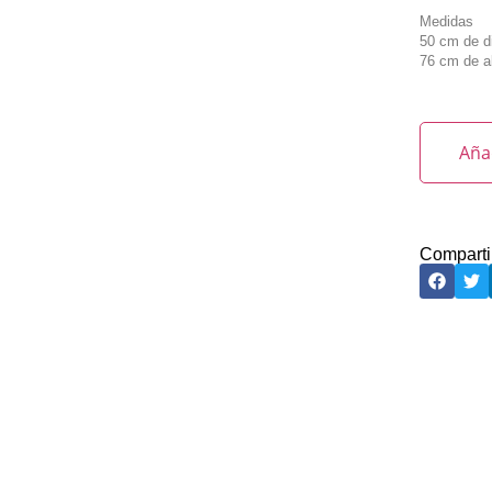
Medidas
50 cm de d
76 cm de a
Añad
Comparti