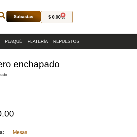
0
Subastas
$
0.00
PLAQUÉ
PLATERÍA
REPUESTOS
lero enchapado
pado
.00
ía:
Mesas