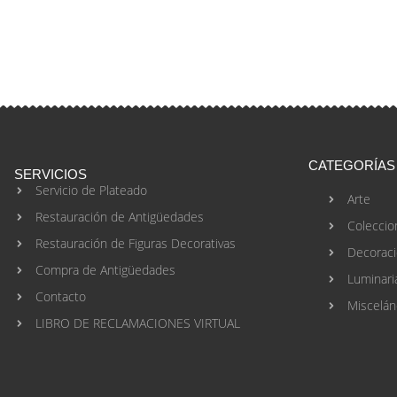
CATEGORÍAS
SERVICIOS
Servicio de Plateado
Arte
Restauración de Antigüedades
Coleccio
Restauración de Figuras Decorativas
Decorac
Compra de Antigüedades
Luminari
Contacto
Miscelán
LIBRO DE RECLAMACIONES VIRTUAL