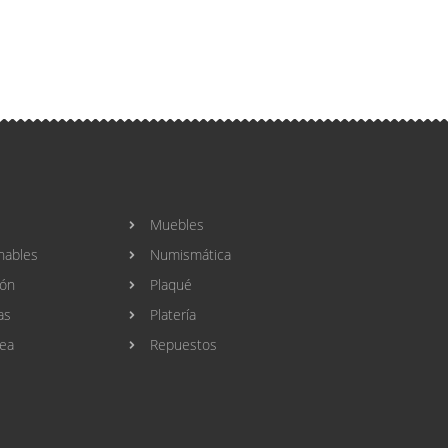
Muebles
nables
Numismática
ión
Plaqué
as
Platería
ea
Repuestos