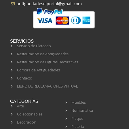
antiguedadeselportal@gmail.com
SERVICIOS
Servicio de Plateado
Restauración de Antigüedades
Restauración de Figuras Decorativas
Compra de Antigüedades
Contacto
LIBRO DE RECLAMACIONES VIRTUAL
CATEGORÍAS
Muebles
Arte
Numismática
Coleccionables
Plaqué
Decoración
Platería