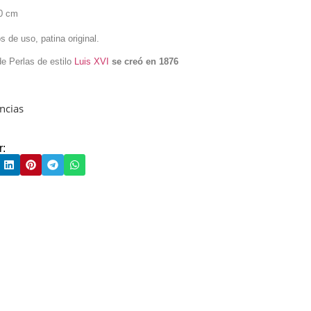
0 cm
m
s de uso, patina original.
de Perlas de estilo
Luis XVI
se creó en 1876
encias
r: