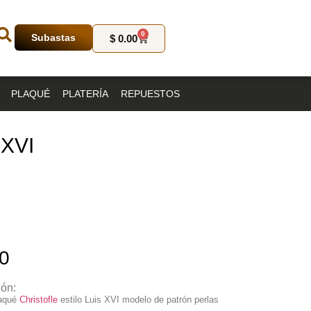
0
Subastas
$
0.00
PLAQUÉ
PLATERÍA
REPUESTOS
 XVI
0
ión:
laqué
Christofle
estilo Luis XVI modelo de patrón perlas