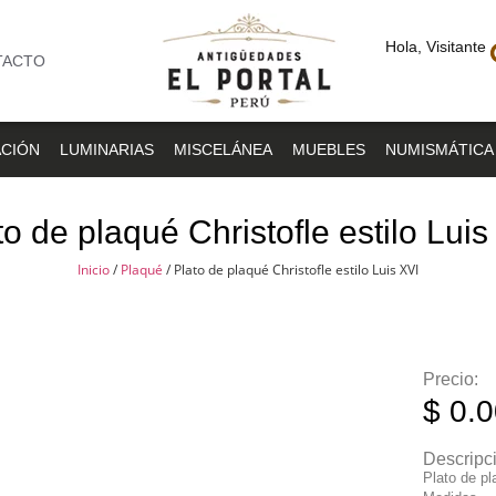
Hola, Visitante
TACTO
CIÓN
LUMINARIAS
MISCELÁNEA
MUEBLES
NUMISMÁTICA
to de plaqué Christofle estilo Luis
Inicio
/
Plaqué
/ Plato de plaqué Christofle estilo Luis XVI
Precio:
$
0.0
Descripc
Plato de p