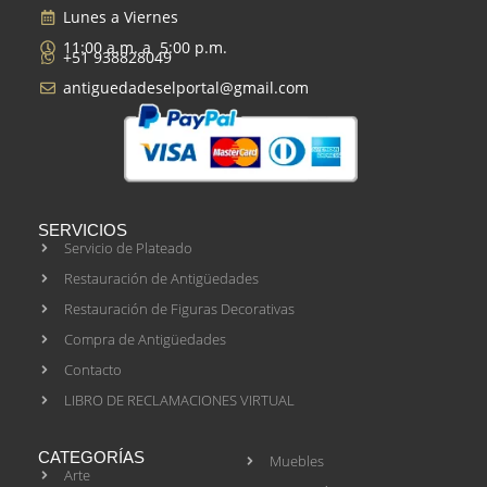
Lunes a Viernes
11:00 a.m. a 5:00 p.m.
+51 938828049
antiguedadeselportal@gmail.com
SERVICIOS
Servicio de Plateado
Restauración de Antigüedades
Restauración de Figuras Decorativas
Compra de Antigüedades
Contacto
LIBRO DE RECLAMACIONES VIRTUAL
CATEGORÍAS
Muebles
Arte