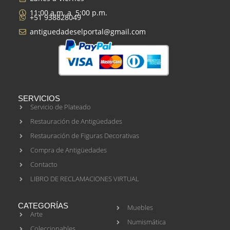
11:00 a.m. a 5:00 p.m.
+51 938828049
antiguedadeselportal@gmail.com
SERVICIOS
Servicio de Plateado
Restauración de Antigüedades
Restauración de Figuras Decorativas
Compra de Antigüedades
Contacto
LIBRO DE RECLAMACIONES VIRTUAL
CATEGORÍAS
Muebles
Arte
Numismática
Coleccionables