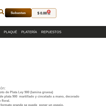
0
Subastas
$
0.00
PLAQUÉ
PLATERÍA
REPUESTOS
ión:
oto de Plata Ley 900 (lamina gruesa)
 de plata 900 martillado y cincelado a mano, decorado
 floral.
e formato grande se puede poner un espejo.