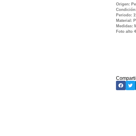
Origen: P
Condición
Periodo: 1
Material: P
Medidas: 
Foto alto 
Comparti