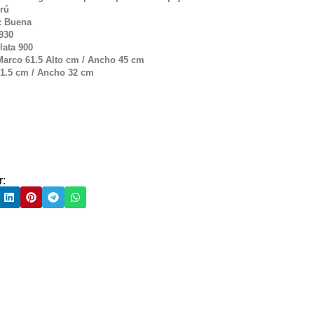
erú
: Buena
930
lata 900
Marco 61.5 Alto cm / Ancho 45 cm
41.5 cm / Ancho 32 cm
r: