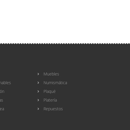
Muebles
nables
Numismática
ión
Plaqué
as
Platería
ea
Repuestos