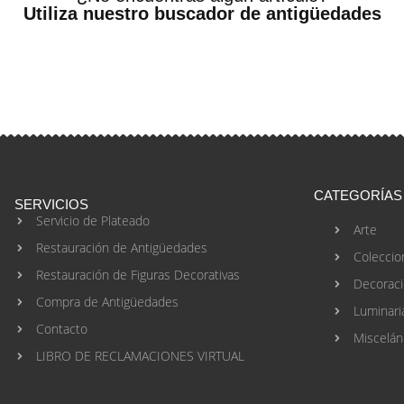
Utiliza nuestro buscador de antigüedades
CATEGORÍAS
SERVICIOS
Servicio de Plateado
Arte
Restauración de Antigüedades
Coleccio
Restauración de Figuras Decorativas
Decorac
Compra de Antigüedades
Luminari
Contacto
Miscelán
LIBRO DE RECLAMACIONES VIRTUAL