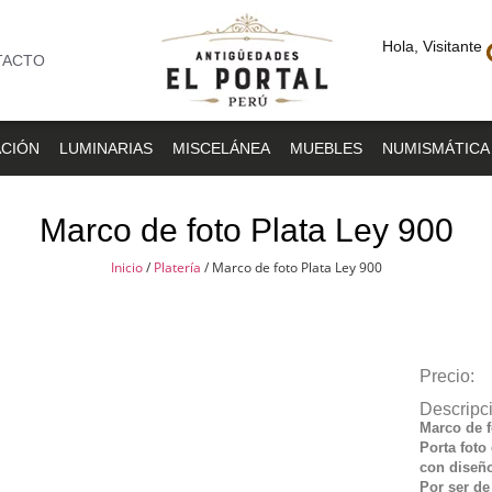
Hola, Visitante
TACTO
CIÓN
LUMINARIAS
MISCELÁNEA
MUEBLES
NUMISMÁTICA
Marco de foto Plata Ley 900
Inicio
/
Platería
/ Marco de foto Plata Ley 900
Precio:
Descripc
Marco de f
Porta foto
con diseño
Por ser d