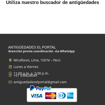
Utiliza nuestro buscador de antigüedades
ANTIGÜEDADES EL PORTAL
Atención previa coordinación vía
WhatsApp
Miraflores, Lima, 15074 – Perú
Lunes a Viernes
11:00 a.m. a 5:00 p.m.
+51 938828049
antiguedadeselportal@gmail.com