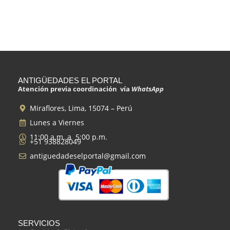
ANTIGÜEDADES EL PORTAL
Atención previa coordinación vía
WhatsApp
Miraflores, Lima, 15074 – Perú
Lunes a Viernes
11:00 a.m. a 5:00 p.m.
+51 938828049
antiguedadeselportal@gmail.com
SERVICIOS