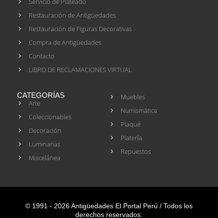
Servicio de Plateado
Restauración de Antigüedades
Restauración de Figuras Decorativas
Compra de Antigüedades
Contacto
LIBRO DE RECLAMACIONES VIRTUAL
CATEGORÍAS
Muebles
Arte
Numismática
Coleccionables
Plaqué
Decoración
Platería
Luminarias
Repuestos
Miscelánea
© 1991 - 2026 Antigüedades El Portal Perú / Todos los
derechos reservados.