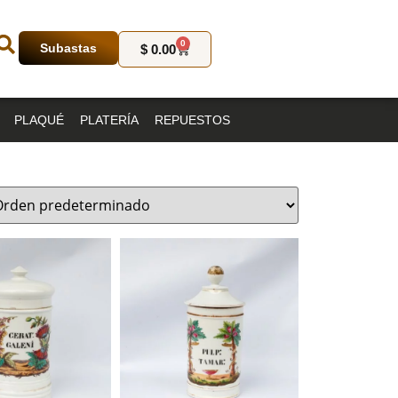
0
Subastas
$
0.00
PLAQUÉ
PLATERÍA
REPUESTOS