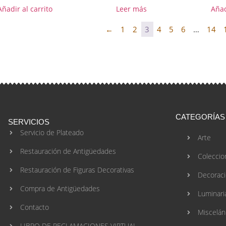
Añadir al carrito
Leer más
Añad
←
1
2
3
4
5
6
…
14
CATEGORÍAS
SERVICIOS
Servicio de Plateado
Arte
Restauración de Antigüedades
Coleccio
Restauración de Figuras Decorativas
Decorac
Compra de Antigüedades
Luminari
Contacto
Miscelán
LIBRO DE RECLAMACIONES VIRTUAL