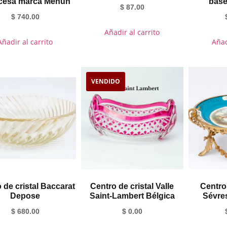
cesa marca Mehun
base
$
87.00
$
740.00
Añadir al carrito
Añadir al carrito
Añad
VENDIDO
 de cristal Baccarat
Centro de cristal Valle
Centro
Depose
Saint-Lambert Bélgica
Sévre
$
680.00
$
0.00