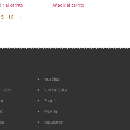
ir al carrito
Añadir al carrito
15
16
→
Muebles
nables
Numismática
ión
Plaqué
as
Platería
ea
Repuestos