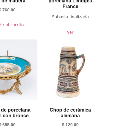
 de madera
porcelana Limoges
France
$
760.00
Subasta finalizada
ir al carrito
Ver
 de porcelana
Chop de cerámica
s con bronce
alemana
$
685.00
$
120.00