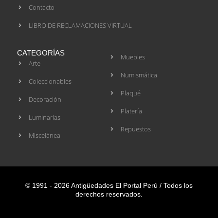
Contacto
LIBRO DE RECLAMACIONES VIRTUAL
CATEGORÍAS
Muebles
Arte
Numismática
Coleccionables
Plaqué
Decoración
Platería
Luminarias
Repuestos
Miscelánea
© 1991 - 2026 Antigüedades El Portal Perú / Todos los
derechos reservados.