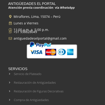
ANTIGÜEDADES EL PORTAL
Atención previa coordinación vía
WhatsApp
Miraflores, Lima, 15074 – Perú
Lunes a Viernes
11:00 a.m. a 5:00 p.m.
+51 938828049
antiguedadeselportal@gmail.com
SERVICIOS
Servicio de Plateado
Restauración de Antigüedades
Restauración de Figuras Decorativas
Compra de Antigüedades