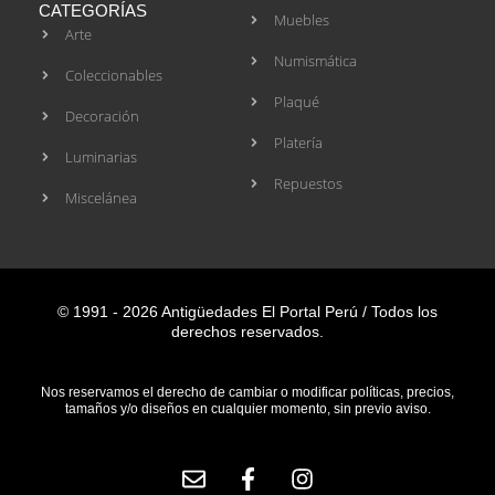
CATEGORÍAS
Muebles
Arte
Numismática
Coleccionables
Plaqué
Decoración
Platería
Luminarias
Repuestos
Miscelánea
© 1991 - 2026 Antigüedades El Portal Perú / Todos los
derechos reservados.
Nos reservamos el derecho de cambiar o modificar políticas, precios,
tamaños y/o diseños en cualquier momento, sin previo aviso.