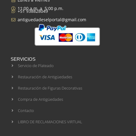
11:00 a.m. a 5:00 p.m.
+51 938828049
antiguedadeselportal@gmail.com
SERVICIOS
Servicio de Plateado
Restauración de Antigüedades
Restauración de Figuras Decorativas
Compra de Antigüedades
Contacto
LIBRO DE RECLAMACIONES VIRTUAL