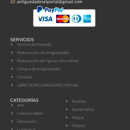
antiguedadeselportal@gmail.com
SERVICIOS
Servicio de Plateado
Restauración de Antigüedades
Restauración de Figuras Decorativas
Compra de Antigüedades
Contacto
LIBRO DE RECLAMACIONES VIRTUAL
CATEGORÍAS
Muebles
Arte
Numismática
Coleccionables
Plaqué
Decoración
Platería
Luminarias