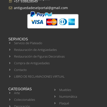
+51 938828049
antiguedadeselportal@gmail.com
SERVICIOS
Servicio de Plateado
Restauración de Antigüedades
Restauración de Figuras Decorativas
Compra de Antigüedades
Contacto
LIBRO DE RECLAMACIONES VIRTUAL
CATEGORÍAS
Muebles
Arte
Numismática
Coleccionables
Plaqué
Decoración