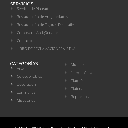
SERVICIOS
Servicio de Plateado
Restauración de Antigüedades
Restauración de Figuras Decorativas
Compra de Antigüedades
Contacto
LIBRO DE RECLAMACIONES VIRTUAL
CATEGORÍAS
Muebles
Arte
Numismática
Coleccionables
Plaqué
Decoración
Platería
Luminarias
Repuestos
Miscelánea