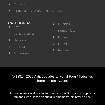
Contacto
LIBRO DE RECLAMACIONES VIRTUAL
CATEGORÍAS
Muebles
Arte
Numismática
Coleccionables
Plaqué
Decoración
Platería
Luminarias
Repuestos
Miscelánea
© 1991 - 2026 Antigüedades El Portal Perú / Todos los
derechos reservados.
Nos reservamos el derecho de cambiar o modificar políticas, precios,
tamaños y/o diseños en cualquier momento, sin previo aviso.