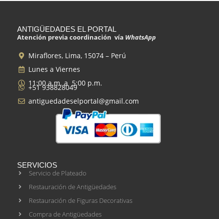
ANTIGÜEDADES EL PORTAL
Atención previa coordinación vía
WhatsApp
Miraflores, Lima, 15074 – Perú
Lunes a Viernes
11:00 a.m. a 5:00 p.m.
+51 938828049
antiguedadeselportal@gmail.com
SERVICIOS
Servicio de Plateado
Restauración de Antigüedades
Restauración de Figuras Decorativas
Compra de Antigüedades