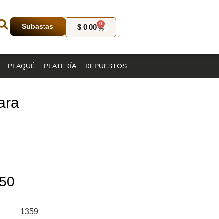
0
Subastas
$
0.00
PLAQUÉ
PLATERÍA
REPUESTOS
ara
50
1359