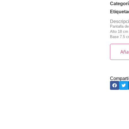
Categor
Etiquet
Descripc
Pantalla de
Alto 18 cm
Base 7.5 c
Añad
Comparti