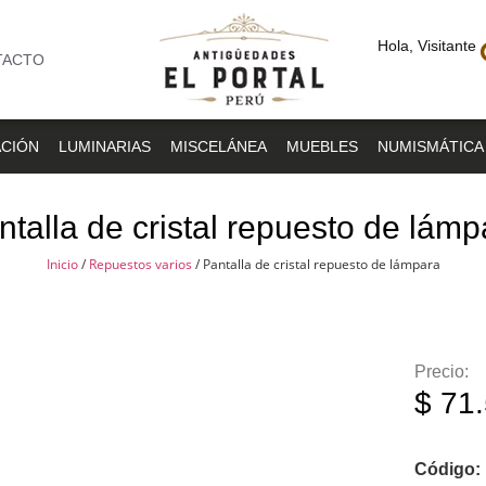
Hola, Visitante
TACTO
CIÓN
LUMINARIAS
MISCELÁNEA
MUEBLES
NUMISMÁTICA
ntalla de cristal repuesto de lámp
Inicio
/
Repuestos varios
/ Pantalla de cristal repuesto de lámpara
Precio:
$
71.
Código: