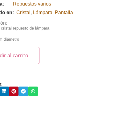
ía:
Repuestos varios
ado en:
Cristal
,
Lámpara
,
Pantalla
ión:
 cristal repuesto de lámpara
m diámetro
ir al carrito
r: