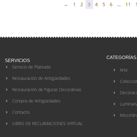
←
1
2
3
4
5
6
…
11
CATEGORÍAS
SERVICIOS
Servicio de Plateado
Arte
Restauración de Antigüedades
Coleccio
Restauración de Figuras Decorativas
Decorac
Compra de Antigüedades
Luminari
Contacto
Miscelán
LIBRO DE RECLAMACIONES VIRTUAL