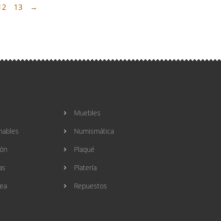
12
13
→
Muebles
nables
Numismática
ión
Plaqué
as
Platería
ea
Repuestos