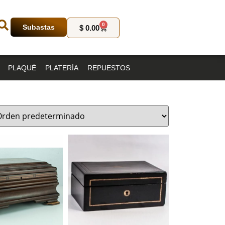
0
Subastas
$
0.00
PLAQUÉ
PLATERÍA
REPUESTOS