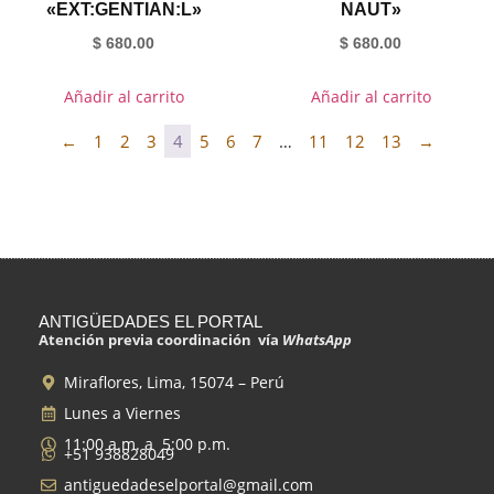
«EXT:GENTIAN:L»
NAUT»
$
680.00
$
680.00
Añadir al carrito
Añadir al carrito
←
1
2
3
4
5
6
7
…
11
12
13
→
ANTIGÜEDADES EL PORTAL
Atención previa coordinación vía
WhatsApp
Miraflores, Lima, 15074 – Perú
Lunes a Viernes
11:00 a.m. a 5:00 p.m.
+51 938828049
antiguedadeselportal@gmail.com