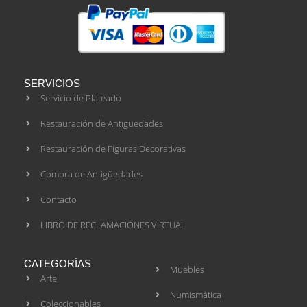
SERVICIOS
Servicio de Plateado
Restauración de Antigüedades
Restauración de Figuras Decorativas
Compra de Antigüedades
Contacto
LIBRO DE RECLAMACIONES VIRTUAL
CATEGORÍAS
Muebles
Arte
Numismática
Coleccionables