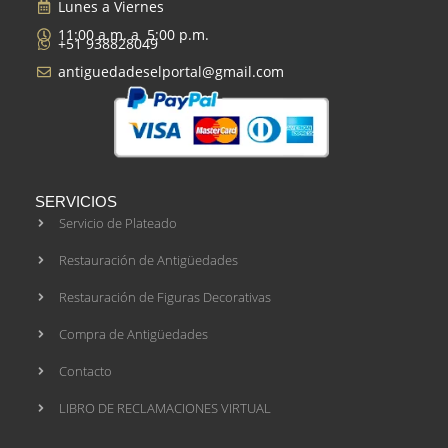
Lunes a Viernes
11:00 a.m. a 5:00 p.m.
+51 938828049
antiguedadeselportal@gmail.com
SERVICIOS
Servicio de Plateado
Restauración de Antigüedades
Restauración de Figuras Decorativas
Compra de Antigüedades
Contacto
LIBRO DE RECLAMACIONES VIRTUAL