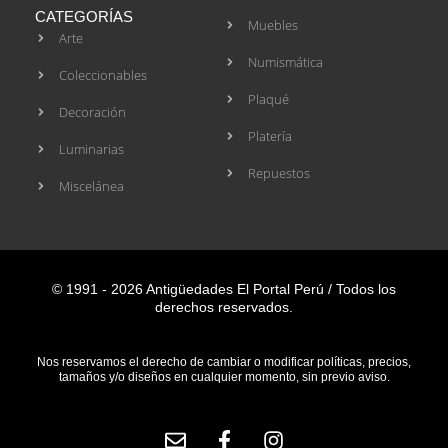
CATEGORÍAS
Muebles
Arte
Numismática
Coleccionables
Plaqué
Decoración
Platería
Luminarias
Repuestos
Miscelánea
© 1991 - 2026 Antigüedades El Portal Perú / Todos los
derechos reservados.
Nos reservamos el derecho de cambiar o modificar políticas, precios,
tamaños y/o diseños en cualquier momento, sin previo aviso.