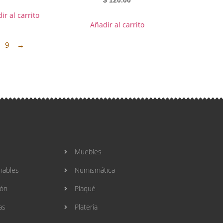
$
120.00
ir al carrito
Añadir al carrito
9
→
Muebles
nables
Numismática
ión
Plaqué
as
Platería