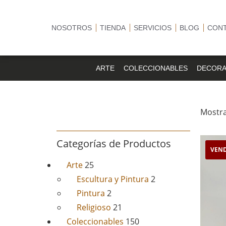
NOSOTROS
TIENDA
SERVICIOS
BLOG
CON
ARTE
COLECCIONABLES
DECORA
Mostra
Categorías de Productos
VEN
Arte
25
Escultura y Pintura
2
Pintura
2
Religioso
21
Coleccionables
150