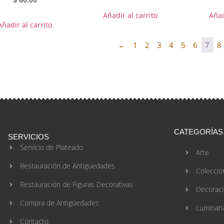
$
60.00
Añadir al carrito
Añad
Añadir al carrito
←
1
2
3
4
5
6
7
8
CATEGORÍAS
SERVICIOS
Servicio de Plateado
Arte
Restauración de Antigüedades
Coleccio
Restauración de Figuras Decorativas
Decorac
Compra de Antigüedades
Luminari
Contacto