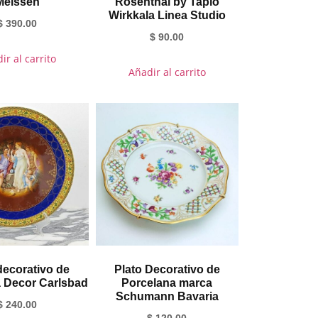
Meissen
Rosenthal by Tapio
Wirkkala Linea Studio
$
390.00
$
90.00
ir al carrito
Añadir al carrito
decorativo de
Plato Decorativo de
 Decor Carlsbad
Porcelana marca
Schumann Bavaria
$
240.00