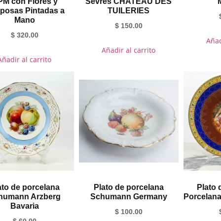
M con Flores y
Sevres CHATEAU DES
iposas Pintadas a
TUILERIES
Mano
$
150.00
$
320.00
Añad
Añadir al carrito
Añadir al carrito
ato de porcelana
Plato de porcelana
Plato 
humann Arzberg
Schumann Germany
Porcelana
Bavaria
$
100.00