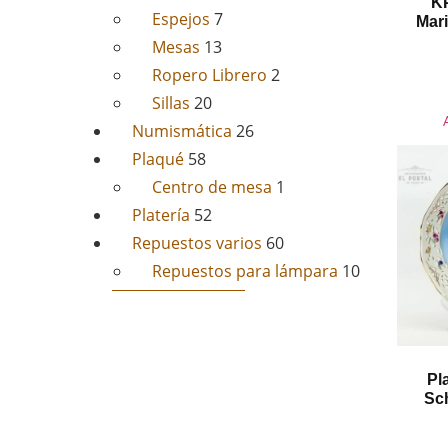
KP
Espejos
7
Mar
Mesas
13
Ropero Librero
2
Sillas
20
Numismática
26
Plaqué
58
Centro de mesa
1
Platería
52
Repuestos varios
60
Repuestos para lámpara
10
Pl
Sc