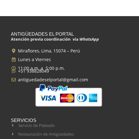
ANTIGÜEDADES EL PORTAL
Atención previa coordinación vía
WhatsApp
Miraflores, Lima, 15074 – Perú
Lunes a Viernes
11:00 a.m. a 5:00 p.m.
+51 938828049
antiguedadeselportal@gmail.com
SERVICIOS
Servicio de Plateado
Restauración de Antigüedades