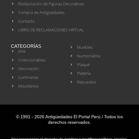
Restauración de Figuras Decorativas
Compra de Antigüedades
Contacto
LIBRO DE RECLAMACIONES VIRTUAL
CATEGORÍAS
Muebles
Arte
Numismática
Coleccionables
Plaqué
Decoración
Platería
Luminarias
Repuestos
Miscelánea
© 1991 - 2026 Antigüedades El Portal Perú / Todos los
derechos reservados.