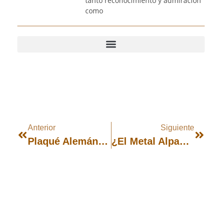
tanto reconocimiento y admiración
como
Anterior
Siguiente
Plaqué Alemán WMF
¿El Metal Alpaca Es Igual Que La Plata?