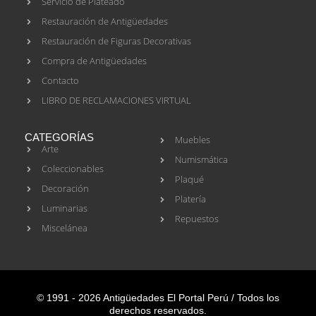
Servicio de Plateado
Restauración de Antigüedades
Restauración de Figuras Decorativas
Compra de Antigüedades
Contacto
LIBRO DE RECLAMACIONES VIRTUAL
CATEGORÍAS
Muebles
Arte
Numismática
Coleccionables
Plaqué
Decoración
Platería
Luminarias
Repuestos
Miscelánea
© 1991 - 2026 Antigüedades El Portal Perú / Todos los
derechos reservados.