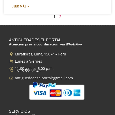
LEER MÁS »
1
2
ANTIGÜEDADES EL PORTAL
Atención previa coordinación vía
WhatsApp
Miraflores, Lima, 15074 – Perú
Lunes a Viernes
11:00 a.m. a 5:00 p.m.
+51 938828049
antiguedadeselportal@gmail.com
SERVICIOS