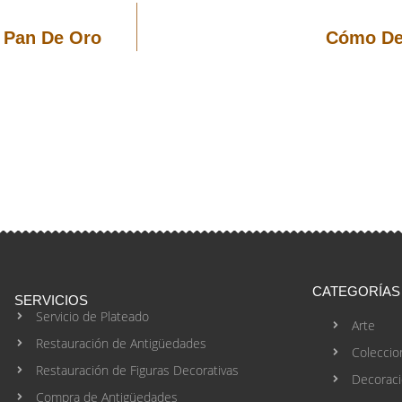
 Pan De Oro
Cómo De
CATEGORÍAS
SERVICIOS
Servicio de Plateado
Arte
Restauración de Antigüedades
Coleccio
Restauración de Figuras Decorativas
Decorac
Compra de Antigüedades