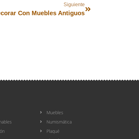
Siguiente
corar Con Muebles Antiguos
Muebles
nables
Numismática
ión
Plaqué