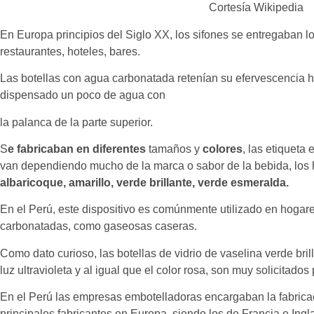
Cortesía Wikipedia
En Europa principios del Siglo XX, los sifones se entregaban l
restaurantes, hoteles, bares.
Las botellas con agua carbonatada retenían su efervescencia 
dispensado un poco de agua con
la palanca de la parte superior.
S
e fabricaban en diferentes
tamaños y
colores
, las etiqueta
van dependiendo mucho de la marca o sabor de la bebida, los
albaricoque, amarillo, verde brillante, verde esmeralda.
En el Perú, este dispositivo es comúnmente utilizado en hogar
carbonatadas, como gaseosas caseras.
Como dato curioso, las botellas de vidrio de vaselina verde brilla
luz ultravioleta y al igual que el color rosa, son muy solicitados
En el Perú las empresas embotelladoras encargaban la fabricac
principales fabricantes en Europa, siendo los de Francia e Ingla