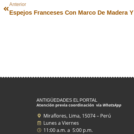
Anterior
Espejos Franceses Con Marco De Madera Y
ANTIGÜEDADES EL PORTAL
Atención previa coordinación vía
WhatsApp
Miraflores, Lima, 15074 – Perú
Lunes a Viernes
11:00 a.m. a 5:00 p.m.