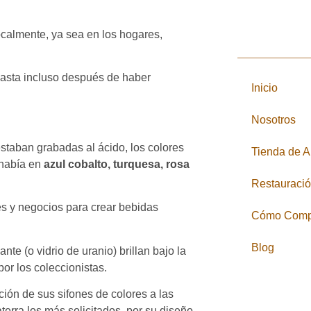
ocalmente, ya sea en los hogares,
hasta incluso después de haber
Inicio
Nosotros
 estaban grabadas al ácido, los colores
Tienda de 
 había en
azul cobalto, turquesa, rosa
Restauraci
es y negocios para crear bebidas
Cómo Comp
Blog
nte (o vidrio de uranio) brillan bajo la
 por los coleccionistas.
ión de sus sifones de colores a las
terra los más solicitados, por su diseño