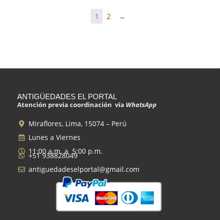
1
2
→
ANTIGÜEDADES EL PORTAL
Atención previa coordinación vía
WhatsApp
Miraflores, Lima, 15074 – Perú
Lunes a Viernes
11:00 a.m. a 5:00 p.m.
+51 938828049
antiguedadeselportal@gmail.com