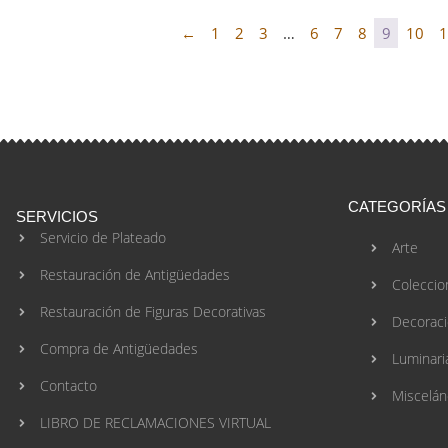
←
1
2
3
…
6
7
8
9
10
1
CATEGORÍAS
SERVICIOS
Servicio de Plateado
Arte
Restauración de Antigüedades
Coleccio
Restauración de Figuras Decorativas
Decorac
Compra de Antigüedades
Luminari
Contacto
Miscelán
LIBRO DE RECLAMACIONES VIRTUAL