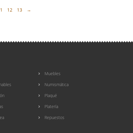
1
12
13
→
Muebles
nables
Numismática
ión
Plaqué
as
Platería
ea
Repuestos