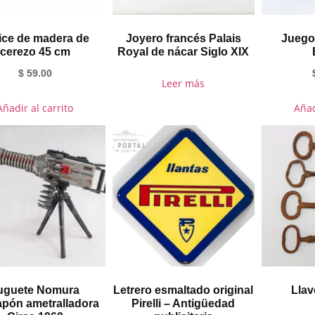
ice de madera de
Joyero francés Palais
Juego
cerezo 45 cm
Royal de nácar Siglo XIX
$
59.00
Leer más
Añadir al carrito
Añad
uguete Nomura
Letrero esmaltado original
Llav
pón ametralladora
Pirelli – Antigüedad