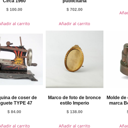
Circa 1960
publicitaria
$
100.00
$
702.00
Añad
Añadir al carrito
Añadir al carrito
uina de coser de
Marco de foto de bronce
Molde de 
uguete TYPE 47
estilo Imperio
marca B
$
84.00
$
138.00
Añadir al carrito
Añadir al carrito
Añad