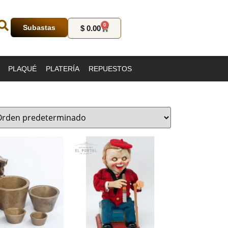
0
Subastas
$
0.00
PLAQUÉ
PLATERÍA
REPUESTOS