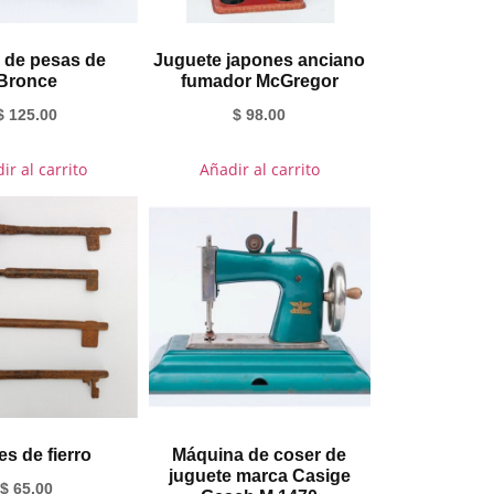
 de pesas de
Juguete japones anciano
Bronce
fumador McGregor
$
125.00
$
98.00
ir al carrito
Añadir al carrito
es de fierro
Máquina de coser de
juguete marca Casige
$
65.00