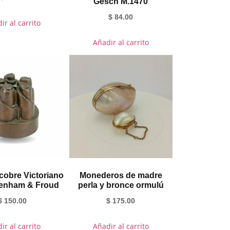
Gesch M.1470
$
84.00
ir al carrito
Añadir al carrito
cobre Victoriano
Monederos de madre
enham & Froud
perla y bronce ormulú
$
150.00
$
175.00
ir al carrito
Añadir al carrito